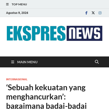
TOP MENU
Agustus 9, 2026
EKSPRES NEWS
Portal Berita Indonesia Terkini dan Terpercaya
MAIN MENU
INTERNASIONAL
‘Sebuah kekuatan yang
menghancurkan’:
bagaimana badai-badai