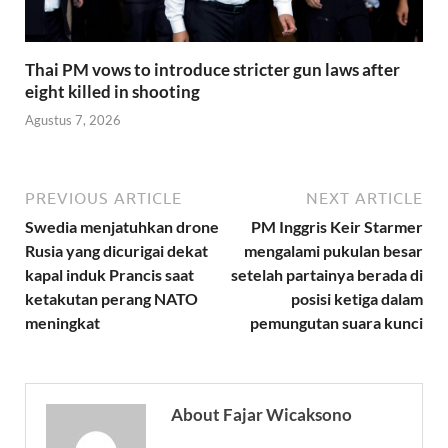
Thai PM vows to introduce stricter gun laws after
eight killed in shooting
Agustus 7, 2026
PREVIOUS ARTICLE
NEXT ARTICLE
Swedia menjatuhkan drone
PM Inggris Keir Starmer
Rusia yang dicurigai dekat
mengalami pukulan besar
kapal induk Prancis saat
setelah partainya berada di
ketakutan perang NATO
posisi ketiga dalam
meningkat
pemungutan suara kunci
About Fajar Wicaksono