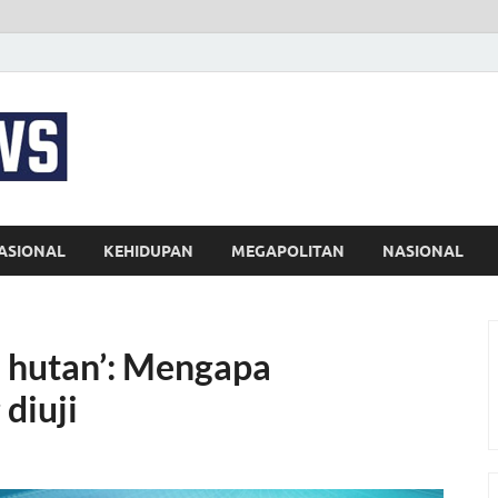
EKSPRES NEWS
Portal Berita Indonesia Terkini dan Terpercaya
ASIONAL
KEHIDUPAN
MEGAPOLITAN
NASIONAL
i hutan’: Mengapa
diuji