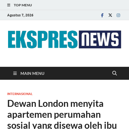
TOP MENU
Agustus 7, 2026
EKSPRES NEWS
Portal Berita Indonesia Terkini dan Terpercaya
MAIN MENU
INTERNASIONAL
Dewan London menyita
apartemen perumahan
sosial yang disewa oleh ibu