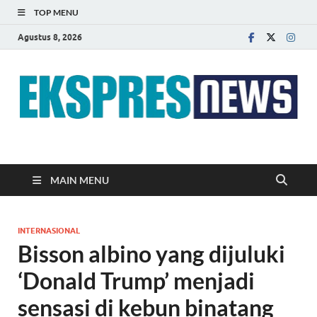
TOP MENU
Agustus 8, 2026
EKSPRES NEWS
Portal Berita Indonesia Terkini dan Terpercaya
MAIN MENU
INTERNASIONAL
Bisson albino yang dijuluki
‘Donald Trump’ menjadi
sensasi di kebun binatang