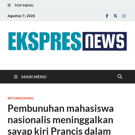
TOP MENU
Agustus 7, 2026
EKSPRES NEWS
Portal Berita Indonesia Terkini dan Terpercaya
MAIN MENU
INTERNASIONAL
Pembunuhan mahasiswa
nasionalis meninggalkan
sayap kiri Prancis dalam