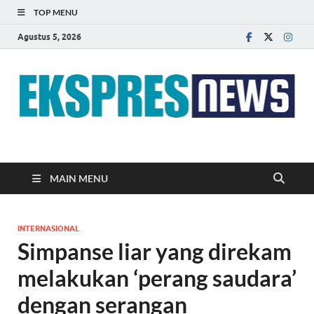
TOP MENU
Agustus 5, 2026
EKSPRES NEWS
Portal Berita Indonesia Terkini dan Terpercaya
MAIN MENU
INTERNASIONAL
Simpanse liar yang direkam
melakukan ‘perang saudara’
dengan serangan