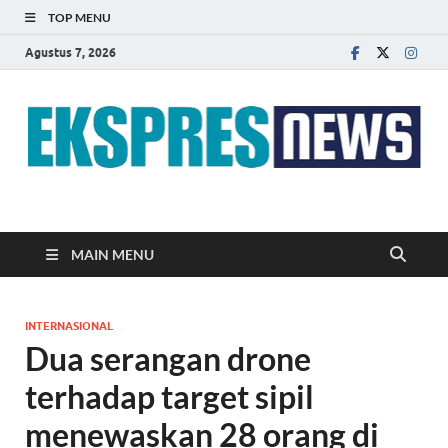
TOP MENU
Agustus 7, 2026
EKSPRES NEWS
Portal Berita Indonesia Terkini dan Terpercaya
MAIN MENU
INTERNASIONAL
Dua serangan drone
terhadap target sipil
menewaskan 28 orang di