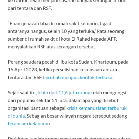
ke Darfur, telah menjadi sasaran banyak serangan drone
dari tentara dan RSF.
“Enam jenazah tiba di rumah sakit kemarin, tiga di
antaranya hangus, selain 10 yang terluka,” kata seorang
sumber di rumah sakit di kota El Rahad kepada AFP,
menyalahkan RSF atas serangan tersebut.
Perang saudara pecah di ibu kota Sudan, Khartoum, pada
15 April 2023, ketika perselisihan kekuasaan antara
tentara dan RSF
berubah menjadi konflik terbuka
.
Sejak saat itu,
lebih dari 11,6 juta orang
telah mengungsi,
dari populasi sekitar 51 juta, dalam apa yang disebut
organisasi bantuan sebagai
krisis kemanusiaan terburuk
di dunia
. Sebagian besar wilayah negara tersebut sedang
terancam kelaparan
.
Perkiraan jumlah orang yang tewas dalam perang saudara