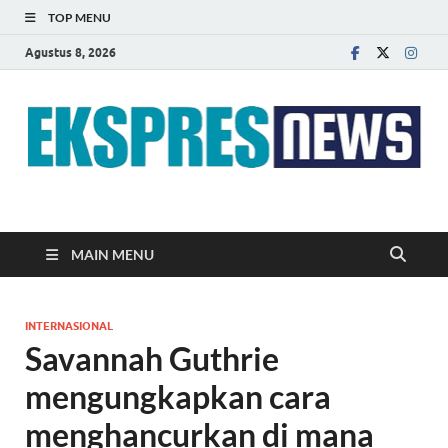
TOP MENU
Agustus 8, 2026
EKSPRES NEWS
Portal Berita Indonesia Terkini dan Terpercaya
MAIN MENU
INTERNASIONAL
Savannah Guthrie
mengungkapkan cara
menghancurkan di mana