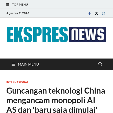
TOP MENU
Agustus 7, 2026
EKSPRES NEWS
Portal Berita Indonesia Terkini dan Terpercaya
MAIN MENU
INTERNASIONAL
Guncangan teknologi China
mengancam monopoli AI
AS dan ‘baru saja dimulai’