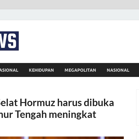
EKSPRES NEWS
Portal Berita Indonesia Terkini dan Terpercaya
ASIONAL
KEHIDUPAN
MEGAPOLITAN
NASIONAL
Selat Hormuz harus dibuka
imur Tengah meningkat