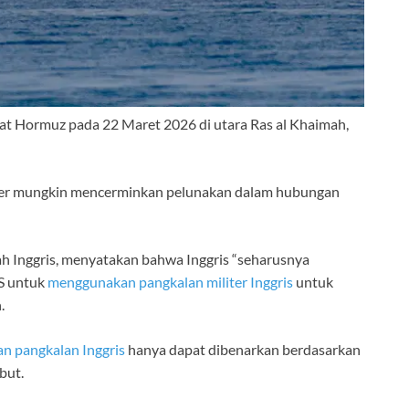
elat Hormuz pada 22 Maret 2026 di utara Ras al Khaimah,
mer mungkin mencerminkan pelunakan dalam hubungan
ah Inggris, menyatakan bahwa Inggris “seharusnya
AS untuk
menggunakan pangkalan militer Inggris
untuk
.
n pangkalan Inggris
hanya dapat dibenarkan berdasarkan
but.