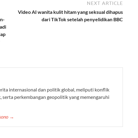
NEXT ARTICLE
Video AI wanita kulit hitam yang seksual dihapus
an-
dari TikTok setelah penyelidikan BBC
adi
iap
ta internasional dan politik global, meliputi konflik
k, serta perkembangan geopolitik yang memengaruhi
ksono →