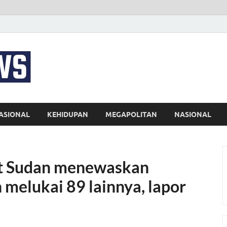
EKSPRES NEWS
Portal Berita Indonesia Terkini dan Terpercaya
ASIONAL
KEHIDUPAN
MEGAPOLITAN
NASIONAL
it Sudan menewaskan
 melukai 89 lainnya, lapor