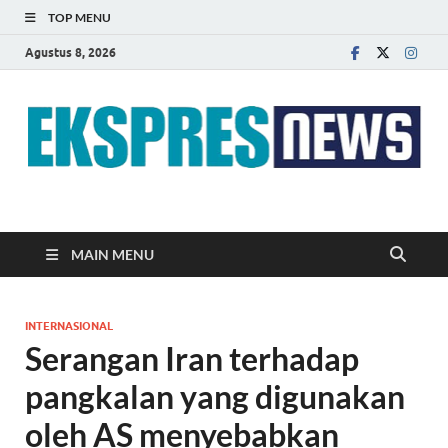
TOP MENU
Agustus 8, 2026
EKSPRES NEWS
Portal Berita Indonesia Terkini dan Terpercaya
MAIN MENU
INTERNASIONAL
Serangan Iran terhadap
pangkalan yang digunakan
oleh AS menyebabkan