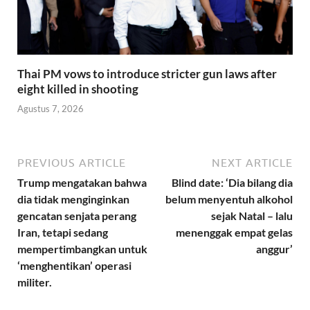
Thai PM vows to introduce stricter gun laws after
eight killed in shooting
Agustus 7, 2026
PREVIOUS ARTICLE
NEXT ARTICLE
Trump mengatakan bahwa
Blind date: ‘Dia bilang dia
dia tidak menginginkan
belum menyentuh alkohol
gencatan senjata perang
sejak Natal – lalu
Iran, tetapi sedang
menenggak empat gelas
mempertimbangkan untuk
anggur’
‘menghentikan’ operasi
militer.