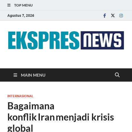
TOP MENU
Agustus 7, 2026
EKSPRES NEWS
Portal Berita Indonesia Terkini dan Terpercaya
MAIN MENU
INTERNASIONAL
Bagaimana
konflik Iran menjadi krisis
global