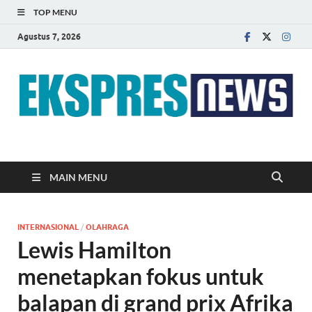
TOP MENU
Agustus 7, 2026
EKSPRES NEWS
Portal Berita Indonesia Terkini dan Terpercaya
MAIN MENU
INTERNASIONAL
/
OLAHRAGA
Lewis Hamilton
menetapkan fokus untuk
balapan di grand prix Afrika