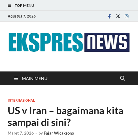
TOP MENU
Agustus 7, 2026
EKSPRES NEWS
Portal Berita Indonesia Terkini dan Terpercaya
MAIN MENU
INTERNASIONAL
US v Iran – bagaimana kita
sampai di sini?
Maret 7, 2026
-
by
Fajar Wicaksono