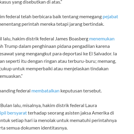
kasus yang disebutkan di atas.”
hakim federal telah berbicara baik tentang memegang
pejabat
nentang perintah mereka tetapi jarang bertindak.
l lalu, hakim distrik federal James Boasberg
menemukan
ah Trump dalam penghinaan pidana pengadilan karena
awat yang mengangkut para deportasi ke El Salvador. Ia
an seperti itu dengan ringan atau terburu-buru; memang,
cukup untuk memperbaiki atau menjelaskan tindakan
memuaskan.”
banding federal
membatalkan
keputusan tersebut.
ulan lalu, misalnya, hakim distrik federal Laura
pil bersyarat
terhadap seorang asisten jaksa Amerika di
ntuk setiap hari ia menolak untuk mematuhi perintahnya
rta semua dokumen identitasnya.