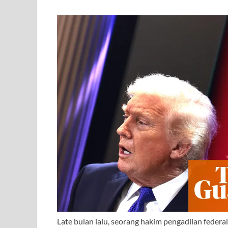
L
ate bulan lalu, seorang hakim pengadilan federal