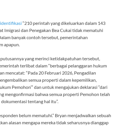
identifikasi
“210 perintah yang dikeluarkan dalam 143
at Imigrasi dan Penegakan Bea Cukai tidak mematuhi
 Dalam banyak contoh tersebut, pemerintahan
m apapun.
 putusannya yang merinci ketidakpatuhan tersebut,
merintah terlibat dalam “berbagai pelanggaran hukum
yan mencatat: “Pada 20 Februari 2026, Pengadilan
engembalikan semua properti dalam kepemilikan,
hukum Pemohon’” dan untuk mengajukan deklarasi “dari
yang mengonfirmasi bahwa semua properti Pemohon telah
okumentasi tentang hal itu”.
a Responden belum mematuhi.” Bryan menjadwalkan sebuah
kan alasan mengapa mereka tidak seharusnya dianggap