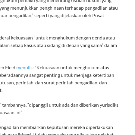
enghukum perilaku yang menentang (istilah hukum yang
at yang menunjukkan penghinaan terhadap pengadilan atau
uar pengadilan,” seperti yang dijelaskan oleh Pusat
federal kekuasaan “untuk menghukum dengan denda atau
alam setiap kasus atau sidang di depan yang sama” dalam
en Field
menulis
: “Kekuasaan untuk menghukum atas
keberadaannya sangat penting untuk menjaga ketertiban
usan, perintah, dan surat perintah pengadilan, dan
t.
,” tambahnya, “dipanggil untuk ada dan diberikan yurisdiksi
asaan ini.”
pengadilan membiarkan keputusan mereka diperlakukan
eh para litigasi. Itulah yang sekarang dilakukan pejabat