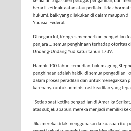
kelalaian tugas oleh petugas pengadilan, dan m
berarti ketidaktaatan atau perilaku tidak horm
hukum), baik yang dilakukan di dalam maupun di l
Yudisial Federal.
Di negara ini, Kongres memberikan pengadilan 
penjara … semua penghinaan terhadap otoritas d
Undang-Undang Yudikatur tahun 1789.
Hampir 100 tahun kemudian, hakim agung Steph
penghinaan adalah hakiki di semua pengadilan; 
dalam proses peradilan dan untuk menegakkan put
karenanya untuk administrasi keadilan yang tepa
“Setiap saat ketika pengadilan di Amerika Serikat
atas subjek apapun, mereka menjadi memiliki keku
Jika mereka tidak menggunakan kekuasaan itu, 
seperti sekadar permintaan yang bisa diabaikan ol