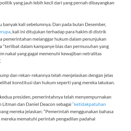
olitik yang jauh lebih kecil dari yang pernah dibayangkan
tu banyak kali sebelumnya. Dan pada bulan Desember,
erupa
, kali ini ditujukan terhadap para hakim di distrik
wa pemerintahan melanggar hukum dalam penunjukan
a “terlibat dalam kampanye bias dan permusuhan yang
im nakal yang gagal memenuhi kewajiban netralitas
.
Trump dan rekan-rekannya telah menjelaskan dengan jelas
lihat konstitusi dan hukum seperti yang mereka lakukan.
an kedua presiden, pemerintahnya telah menyempurnakan
ah Litman dan Daniel Deacon sebagai
“ketidakpatuhan
i yang mereka jelaskan: “Pemerintah menggunakan bahasa
mereka mematuhi perintah pengadilan padahal