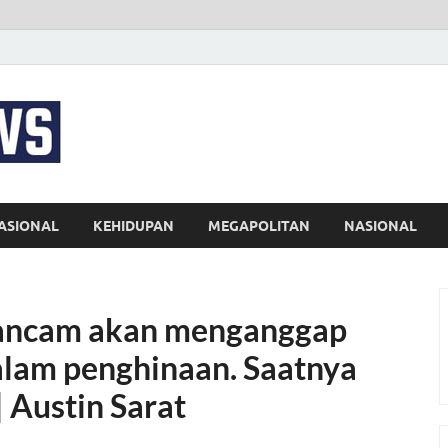
EKSPRES NEWS
Portal Berita Indonesia Terkini dan Terpercaya
ASIONAL
KEHIDUPAN
MEGAPOLITAN
NASIONAL
gancam akan menganggap
lam penghinaan. Saatnya
 Austin Sarat