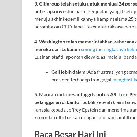
3. Citigroup telah setuju untuk menjual 24 per
beberapa investor baru.
Penjualan yang disetujui
menuju akhir kepemilikannya hampir selama 25 
perombakan CEO Jane Fraser atas raksasa perba
4. Washington telah memerintahkan keberangka
mereka dari Lebanon
seiring meningkatnya kek
Lusinan staf dilaporkan dievakuasi melalui banda
Gali lebih dalam:
Ada frustrasi yang sem
presiden terhadap Iran gagal
menghasilk
5. Mantan duta besar Inggris untuk AS, Lord P
pelanggaran di kantor publik
setelah klaim bahw
rahasia kepada Jeffrey Epstein dan menerima uang 
kemudian dibebaskan dengan jaminan sambil menu
Baca Besar Hari Ini