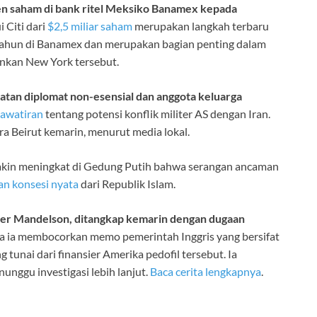
sen saham di bank ritel Meksiko Banamex kepada
 Citi dari
$2,5 miliar saham
merupakan langkah terbaru
tahun di Banamex dan merupakan bagian penting dalam
nkan New York tersebut.
tan diplomat non-esensial dan anggota keluarga
hawatiran
tentang potensi konflik militer AS dengan Iran.
ra Beirut kemarin, menurut media lokal.
akin meningkat di Gedung Putih bahwa serangan ancaman
an konsesi nyata
dari Republik Islam.
eter Mandelson, ditangkap kemarin
dengan dugaan
a ia membocorkan memo pemerintah Inggris yang bersifat
tunai dari finansier Amerika pedofil tersebut. Ia
nggu investigasi lebih lanjut.
Baca cerita lengkapnya
.