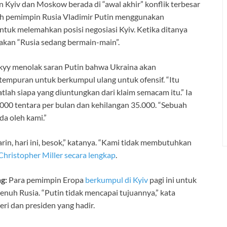
Kyiv dan Moskow berada di “awal akhir” konflik terbesar
uh pemimpin Rusia Vladimir Putin menggunakan
uk melemahkan posisi negosiasi Kyiv. Ketika ditanya
akan “Rusia sedang bermain-main”.
kyy menolak saran Putin bahwa Ukraina akan
mpuran untuk berkumpul ulang untuk ofensif. “Itu
tlah siapa yang diuntungkan dari klaim semacam itu.” Ia
 tentara per bulan dan kehilangan 35.000. “Sebuah
da oleh kami.”
n, hari ini, besok,” katanya. “Kami tidak membutuhkan
hristopher Miller secara lengkap
.
g:
Para pemimpin Eropa
berkumpul di Kyiv
pagi ini untuk
enuh Rusia. “Putin tidak mencapai tujuannya,” kata
ri dan presiden yang hadir.