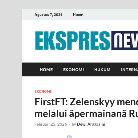
Agustus 7, 2026
Home
HOME
EKONOMI
HUKUM
INTERN
EKONOMI
FirstFT: Zelenskyy men
melalui âpermainanâ R
Februari 25, 2026
-
by
Dewi Anggraini