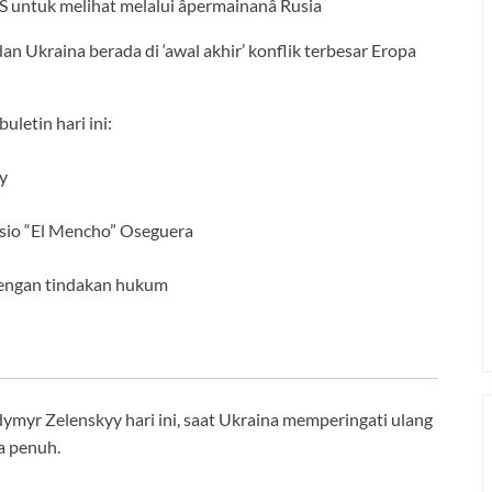
 Ukraina berada di ‘awal akhir’ konflik terbesar Eropa
letin hari ini:
y
sio “El Mencho” Oseguera
dengan tindakan hukum
ymyr Zelenskyy hari ini, saat Ukraina memperingati ulang
a penuh.