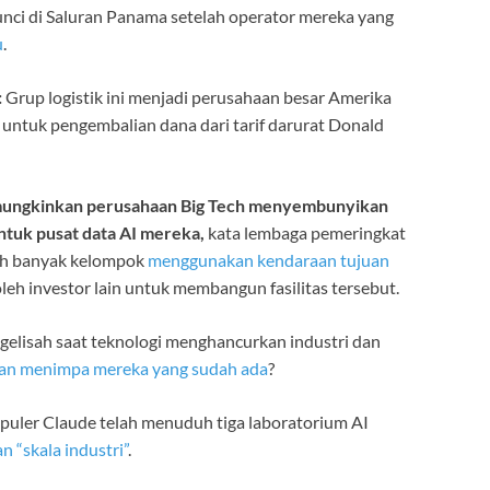
unci di Saluran Panama setelah operator mereka yang
u
.
:
Grup logistik ini menjadi perusahaan besar Amerika
untuk pengembalian dana dari tarif darurat Donald
mungkinkan perusahaan Big Tech
menyembunyikan
ntuk pusat data AI mereka,
kata lembaga pemeringkat
bih banyak kelompok
menggunakan kendaraan tujuan
oleh investor lain untuk membangun fasilitas tersebut.
gelisah saat teknologi menghancurkan industri dan
kan menimpa mereka yang sudah ada
?
uler Claude telah menuduh tiga laboratorium AI
n “skala industri”
.