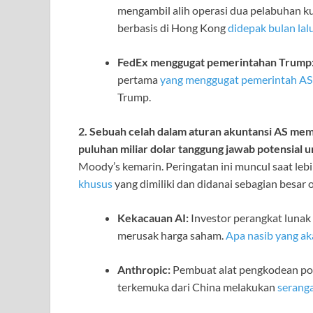
mengambil alih operasi dua pelabuhan k
berbasis di Hong Kong
didepak bulan lal
FedEx menggugat pemerintahan Trump
pertama
yang menggugat pemerintah AS
Trump.
2. Sebuah celah dalam aturan akuntansi AS me
puluhan miliar dolar tanggung jawab potensial
u
Moody’s kemarin. Peringatan ini muncul saat le
khusus
yang dimiliki dan didanai sebagian besar 
Kekacauan AI:
Investor perangkat lunak 
merusak harga saham.
Apa nasib yang a
Anthropic:
Pembuat alat pengkodean pop
terkemuka dari China melakukan
seranga