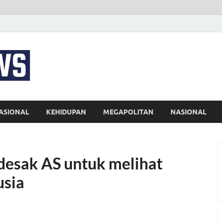
EKSPRES NEWS
Portal Berita Indonesia Terkini dan Terpercaya
ASIONAL
KEHIDUPAN
MEGAPOLITAN
NASIONAL
desak AS untuk melihat
usia