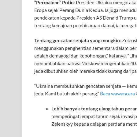
“Permainan” Putin:
Presiden Ukraina mengatakan 
Eropa sejak Perang Dunia Kedua. Ia juga menud
pendekatan kepada Presiden AS Donald Trump unt
tentang kemajuan pembicaraan damai, ia mengat
Tentang gencatan senjata yang mungkin:
Zelens
menggunakan penghentian sementara dalam perte
adalah demagogi dan kebohongan,” katanya. “Liha
menambahkan bahwa Moskow mengerahkan 40.000
jeda dibutuhkan oleh mereka tidak kurang daripa
“Ukraina membutuhkan gencatan senjata — kemari
jeda. Kami butuh akhir perang.”
Baca wawancara C
Lebih banyak tentang ulang tahun peran
memperingati empat tahun sejak invasi p
Zelenskyy kepada delapan perdana mente